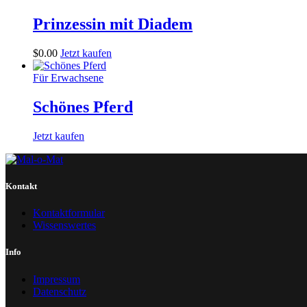
Prinzessin mit Diadem
$
0
.
00
Jetzt kaufen
Für Erwachsene
Schönes Pferd
Jetzt kaufen
Kontakt
Kontaktformular
Wissenswertes
Info
Impressum
Datenschutz