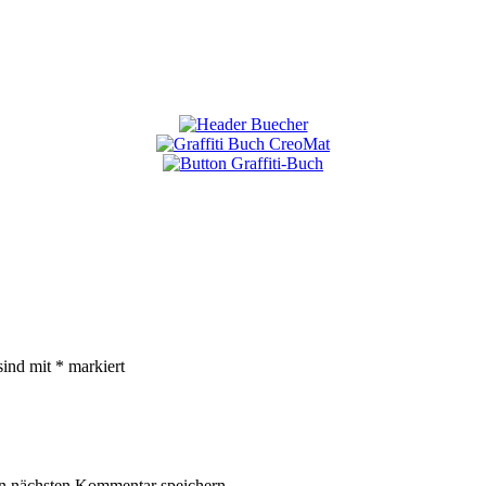
sind mit
*
markiert
n nächsten Kommentar speichern.