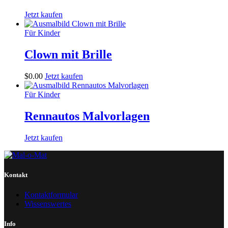
Jetzt kaufen
Für Kinder
Clown mit Brille
$
0
.
00
Jetzt kaufen
Für Kinder
Rennautos Malvorlagen
Jetzt kaufen
Kontakt
Kontaktformular
Wissenswertes
Info