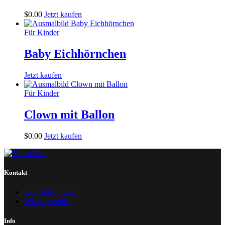
$
0
.
00
Jetzt kaufen
Für Kinder
Baby Eichhörnchen
Jetzt kaufen
Für Kinder
Clown mit Ballon
$
0
.
00
Jetzt kaufen
Kontakt
Kontaktformular
Wissenswertes
Info