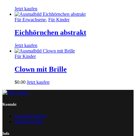
Jetzt kaufen
Für Erwachsene
,
Für Kinder
Eichhörnchen abstrakt
Jetzt kaufen
Für Kinder
Clown mit Brille
$
0
.
00
Jetzt kaufen
Kontakt
Kontaktformular
Wissenswertes
Info