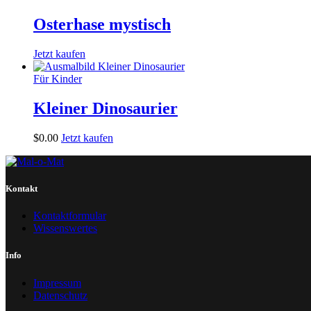
Osterhase mystisch
Jetzt kaufen
Für Kinder
Kleiner Dinosaurier
$
0
.
00
Jetzt kaufen
Kontakt
Kontaktformular
Wissenswertes
Info
Impressum
Datenschutz