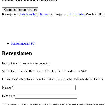
Kostenlos herunterladen
Kategorien:
Für Kinder
,
Häuser
Schlagwort:
Für Kinder
Produkt-ID:
Rezensionen (0)
Rezensionen
Es gibt noch keine Rezensionen.
Schreibe die erste Rezension für „Haus im modernen Stil“
Deine E-Mail-Adresse wird nicht veröffentlicht.
Erforderliche Felder 
Name
*
E-Mail
*
Name, E-Mail-Adresse und Website in diesem Browser für meine