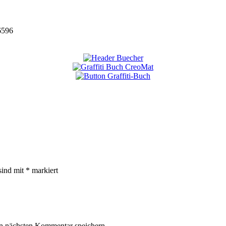
6596
sind mit
*
markiert
n nächsten Kommentar speichern.