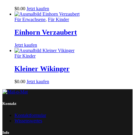
$
0
.
00
Jetzt kaufen
Für Erwachsene
,
Für Kinder
Einhorn Verzaubert
Jetzt kaufen
Für Kinder
Kleiner Wikinger
$
0
.
00
Jetzt kaufen
Kontakt
Kontaktformular
Wissenswertes
Info