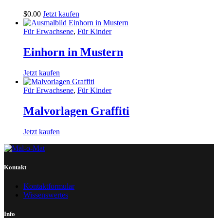
$
0
.
00
Jetzt kaufen
Für Erwachsene
,
Für Kinder
Einhorn in Mustern
Jetzt kaufen
Für Erwachsene
,
Für Kinder
Malvorlagen Graffiti
Jetzt kaufen
Kontakt
Kontaktformular
Wissenswertes
Info