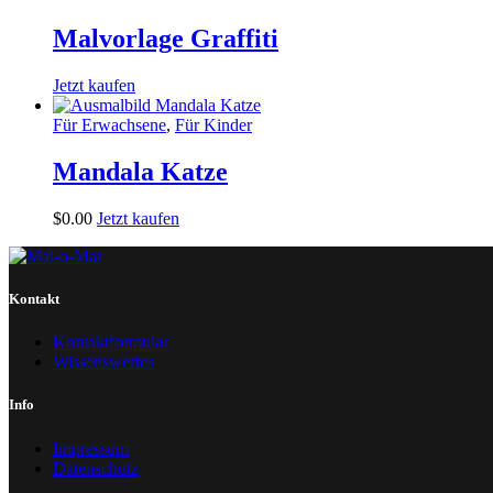
Malvorlage Graffiti
Jetzt kaufen
Für Erwachsene
,
Für Kinder
Mandala Katze
$
0
.
00
Jetzt kaufen
Kontakt
Kontaktformular
Wissenswertes
Info
Impressum
Datenschutz