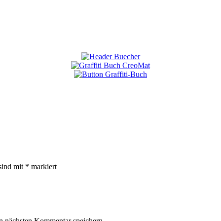
sind mit
*
markiert
n nächsten Kommentar speichern.