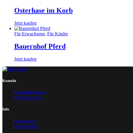
Osterhase im Korb
Jetzt kaufen
Für Erwachsene
,
Für Kinder
Bauernhof Pferd
Jetzt kaufen
Kontakt
Kontaktformular
Wissenswertes
Info
Impressum
Datenschutz