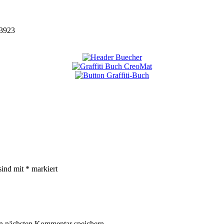
3923
sind mit
*
markiert
n nächsten Kommentar speichern.