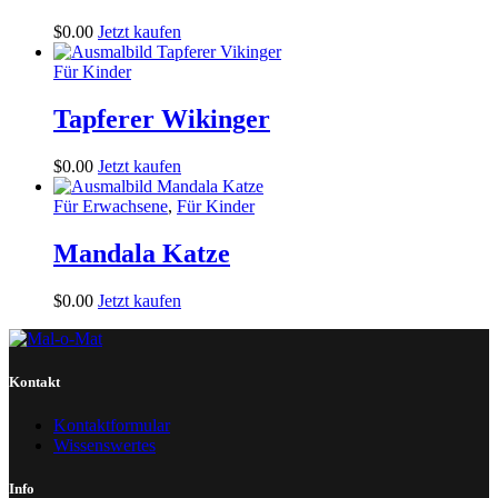
$
0
.
00
Jetzt kaufen
Für Kinder
Tapferer Wikinger
$
0
.
00
Jetzt kaufen
Für Erwachsene
,
Für Kinder
Mandala Katze
$
0
.
00
Jetzt kaufen
Kontakt
Kontaktformular
Wissenswertes
Info