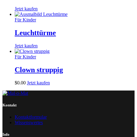
Jetzt kaufen
Für Kinder
Leuchttürme
Jetzt kaufen
Für Kinder
Clown struppig
$
0
.
00
Jetzt kaufen
Kontakt
Kontaktformular
Wissenswertes
Info