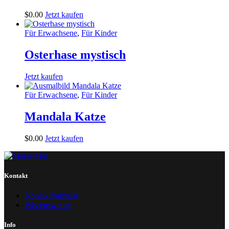
$
0
.
00
Jetzt kaufen
Für Erwachsene
,
Für Kinder
Osterhase mystisch
Jetzt kaufen
Für Erwachsene
,
Für Kinder
Mandala Katze
$
0
.
00
Jetzt kaufen
Kontakt
Kontaktformular
Wissenswertes
Info