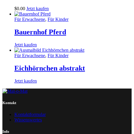
$
0
.
00
Jetzt kaufen
Für Erwachsene
,
Für Kinder
Bauernhof Pferd
Jetzt kaufen
Für Erwachsene
,
Für Kinder
Eichhörnchen abstrakt
Jetzt kaufen
Kontakt
Kontaktformular
Wissenswertes
Info