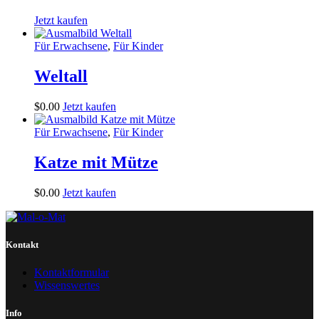
Jetzt kaufen
Für Erwachsene
,
Für Kinder
Weltall
$
0
.
00
Jetzt kaufen
Für Erwachsene
,
Für Kinder
Katze mit Mütze
$
0
.
00
Jetzt kaufen
Kontakt
Kontaktformular
Wissenswertes
Info