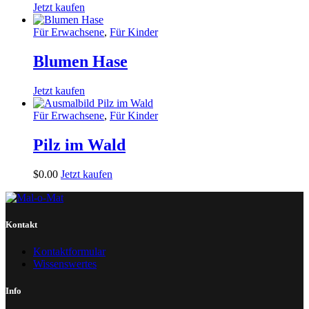
Jetzt kaufen
Für Erwachsene
,
Für Kinder
Blumen Hase
Jetzt kaufen
Für Erwachsene
,
Für Kinder
Pilz im Wald
$
0
.
00
Jetzt kaufen
Kontakt
Kontaktformular
Wissenswertes
Info