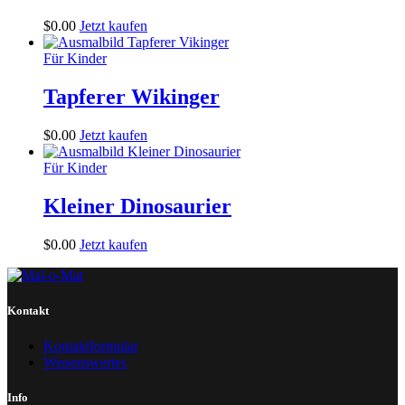
$
0
.
00
Jetzt kaufen
Für Kinder
Tapferer Wikinger
$
0
.
00
Jetzt kaufen
Für Kinder
Kleiner Dinosaurier
$
0
.
00
Jetzt kaufen
Kontakt
Kontaktformular
Wissenswertes
Info