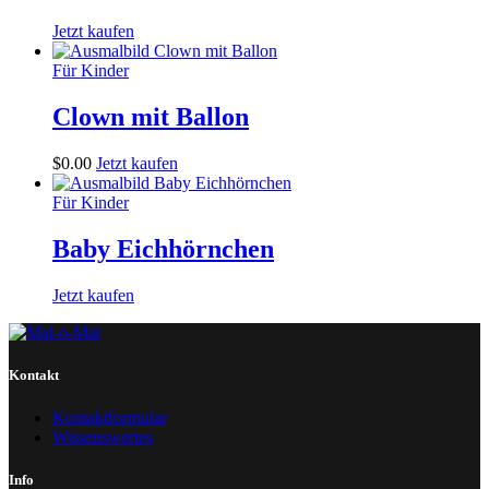
Jetzt kaufen
Für Kinder
Clown mit Ballon
$
0
.
00
Jetzt kaufen
Für Kinder
Baby Eichhörnchen
Jetzt kaufen
Kontakt
Kontaktformular
Wissenswertes
Info