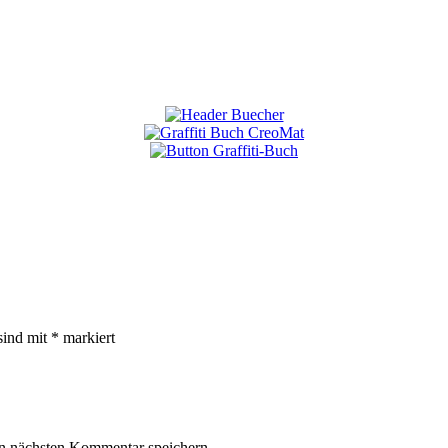
sind mit
*
markiert
n nächsten Kommentar speichern.