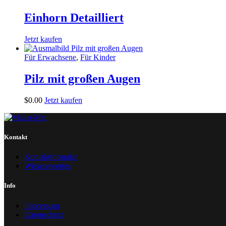
Einhorn Detailliert
Jetzt kaufen
Für Erwachsene
,
Für Kinder
Pilz mit großen Augen
$
0
.
00
Jetzt kaufen
Kontakt
Kontaktformular
Wissenswertes
Info
Impressum
Datenschutz