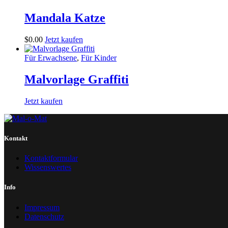
Mandala Katze
$
0
.
00
Jetzt kaufen
Für Erwachsene
,
Für Kinder
Malvorlage Graffiti
Jetzt kaufen
Kontakt
Kontaktformular
Wissenswertes
Info
Impressum
Datenschutz