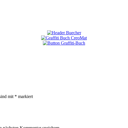
sind mit
*
markiert
n nächsten Kommentar speichern.