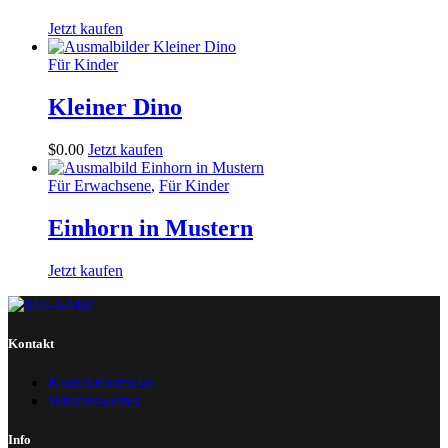
Jetzt kaufen
Für Kinder
Kleiner Dino
$
0
.
00
Jetzt kaufen
Für Erwachsene
,
Für Kinder
Einhorn in Mustern
Jetzt kaufen
Kontakt
Kontaktformular
Wissenswertes
Info