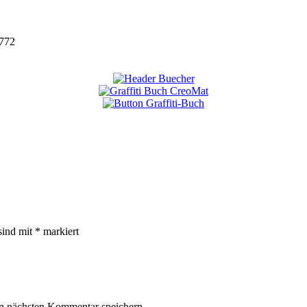
772
sind mit
*
markiert
n nächsten Kommentar speichern.