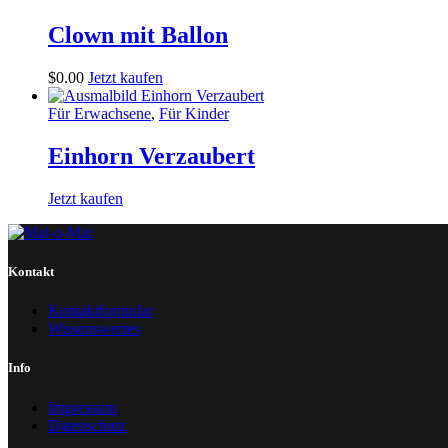
Clown mit Ballon
$
0
.
00
Jetzt kaufen
Für Erwachsene
,
Für Kinder
Einhorn Verzaubert
Jetzt kaufen
Kontakt
Kontaktformular
Wissenswertes
Info
Impressum
Datenschutz