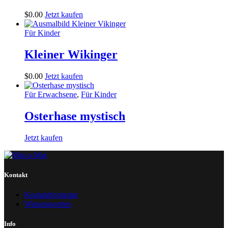
$
0
.
00
Jetzt kaufen
Für Kinder
Kleiner Wikinger
$
0
.
00
Jetzt kaufen
Für Erwachsene
,
Für Kinder
Osterhase mystisch
Jetzt kaufen
Kontakt
Kontaktformular
Wissenswertes
Info