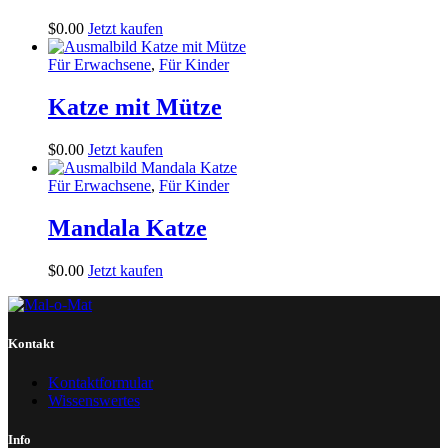
$
0
.
00
Jetzt kaufen
Für Erwachsene
,
Für Kinder
Katze mit Mütze
$
0
.
00
Jetzt kaufen
Für Erwachsene
,
Für Kinder
Mandala Katze
$
0
.
00
Jetzt kaufen
Kontakt
Kontaktformular
Wissenswertes
Info