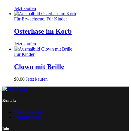
Jetzt kaufen
Für Erwachsene
,
Für Kinder
Osterhase im Korb
Jetzt kaufen
Für Kinder
Clown mit Brille
$
0
.
00
Jetzt kaufen
Kontakt
Kontaktformular
Wissenswertes
Info