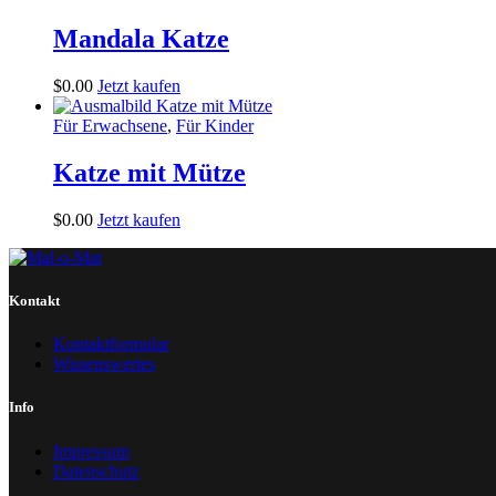
Mandala Katze
$
0
.
00
Jetzt kaufen
Für Erwachsene
,
Für Kinder
Katze mit Mütze
$
0
.
00
Jetzt kaufen
Kontakt
Kontaktformular
Wissenswertes
Info
Impressum
Datenschutz