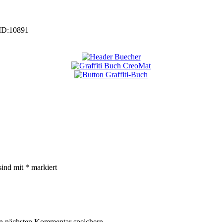
ID:
10891
sind mit
*
markiert
n nächsten Kommentar speichern.