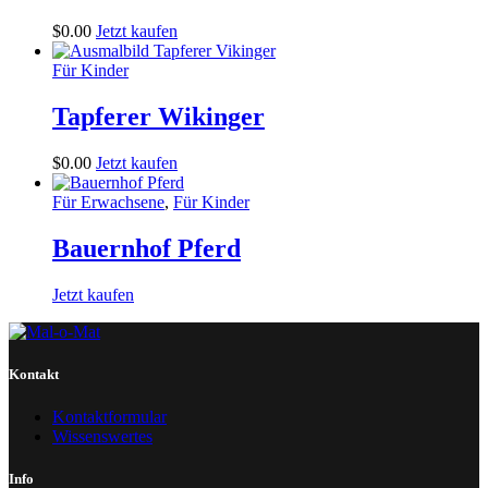
$
0
.
00
Jetzt kaufen
Für Kinder
Tapferer Wikinger
$
0
.
00
Jetzt kaufen
Für Erwachsene
,
Für Kinder
Bauernhof Pferd
Jetzt kaufen
Kontakt
Kontaktformular
Wissenswertes
Info