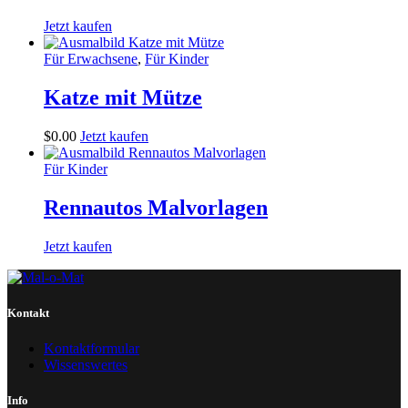
Jetzt kaufen
Für Erwachsene
,
Für Kinder
Katze mit Mütze
$
0
.
00
Jetzt kaufen
Für Kinder
Rennautos Malvorlagen
Jetzt kaufen
Kontakt
Kontaktformular
Wissenswertes
Info