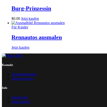
Burg-Prinzessin
$
0
.
00
Jetzt kaufen
Für Kinder
Rennautos ausmalen
Jetzt kaufen
Kontakt
Kontaktformular
Wissenswertes
Info
Impressum
Datenschutz