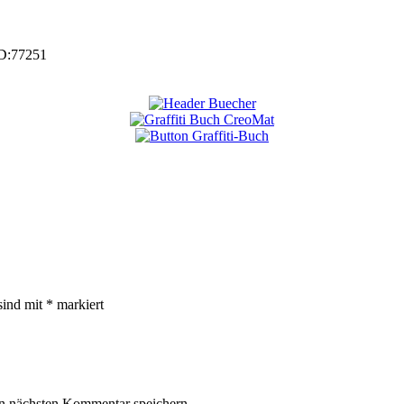
D:
77251
sind mit
*
markiert
n nächsten Kommentar speichern.