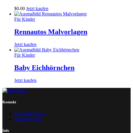
$
0
.
00
Jetzt kaufen
Für Kinder
Rennautos Malvorlagen
Jetzt kaufen
Für Kinder
Baby Eichhörnchen
Jetzt kaufen
Kontakt
Kontaktformular
Wissenswertes
Info