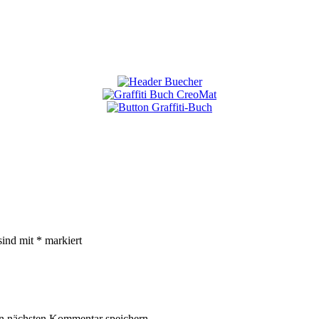
sind mit
*
markiert
n nächsten Kommentar speichern.