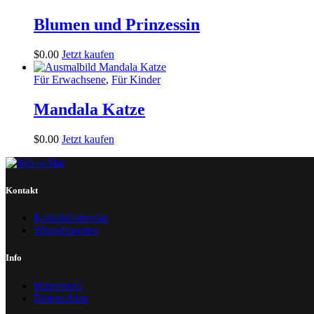
Blumen und Prinzessin
$
0
.
00
Jetzt kaufen
Für Erwachsene
,
Für Kinder
Mandala Katze
$
0
.
00
Jetzt kaufen
Kontakt
Kontaktformular
Wissenswertes
Info
Impressum
Datenschutz