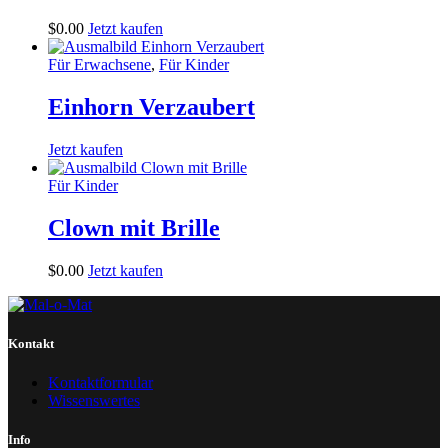
$
0
.
00
Jetzt kaufen
Für Erwachsene
,
Für Kinder
Einhorn Verzaubert
Jetzt kaufen
Für Kinder
Clown mit Brille
$
0
.
00
Jetzt kaufen
Kontakt
Kontaktformular
Wissenswertes
Info