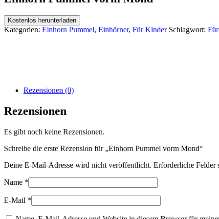
Kostenlos herunterladen
Kategorien:
Einhorn Pummel
,
Einhörner
,
Für Kinder
Schlagwort:
Für
Rezensionen (0)
Rezensionen
Es gibt noch keine Rezensionen.
Schreibe die erste Rezension für „Einhorn Pummel vorm Mond“
Deine E-Mail-Adresse wird nicht veröffentlicht.
Erforderliche Felder 
Name
*
E-Mail
*
Name, E-Mail-Adresse und Website in diesem Browser für meine