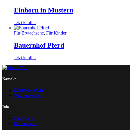
Einhorn in Mustern
Jetzt kaufen
Für Erwachsene
,
Für Kinder
Bauernhof Pferd
Jetzt kaufen
Kontakt
Kontaktformular
Wissenswertes
Info
Impressum
Datenschutz