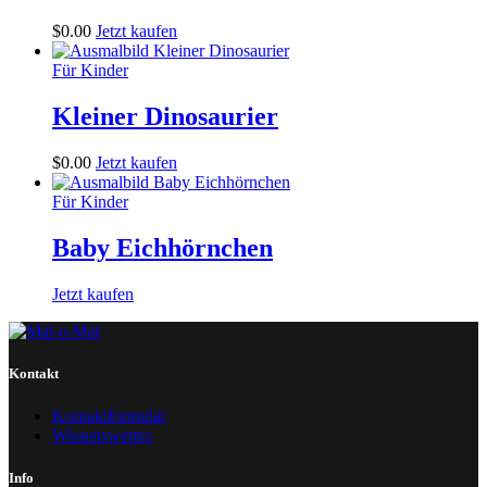
$
0
.
00
Jetzt kaufen
Für Kinder
Kleiner Dinosaurier
$
0
.
00
Jetzt kaufen
Für Kinder
Baby Eichhörnchen
Jetzt kaufen
Kontakt
Kontaktformular
Wissenswertes
Info