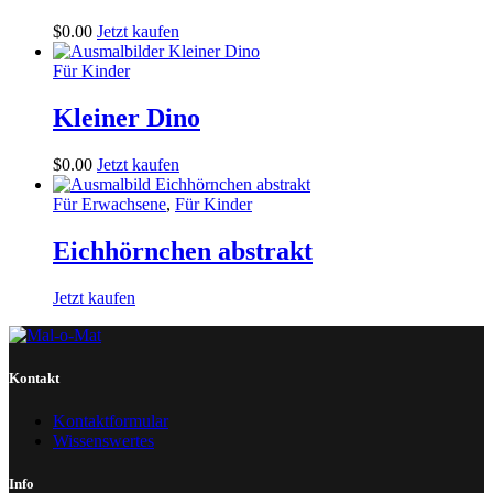
$
0
.
00
Jetzt kaufen
Für Kinder
Kleiner Dino
$
0
.
00
Jetzt kaufen
Für Erwachsene
,
Für Kinder
Eichhörnchen abstrakt
Jetzt kaufen
Kontakt
Kontaktformular
Wissenswertes
Info