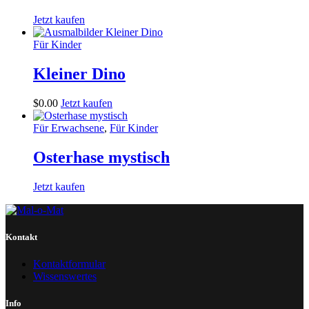
Jetzt kaufen
Für Kinder
Kleiner Dino
$
0
.
00
Jetzt kaufen
Für Erwachsene
,
Für Kinder
Osterhase mystisch
Jetzt kaufen
Kontakt
Kontaktformular
Wissenswertes
Info