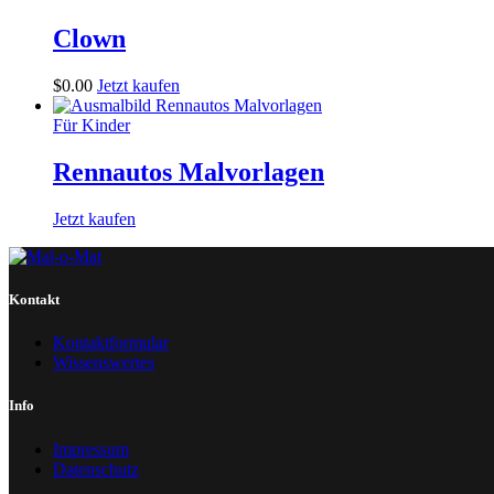
Clown
$
0
.
00
Jetzt kaufen
Für Kinder
Rennautos Malvorlagen
Jetzt kaufen
Kontakt
Kontaktformular
Wissenswertes
Info
Impressum
Datenschutz