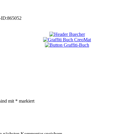
-ID:
865052
sind mit
*
markiert
n nächsten Kommentar speichern.