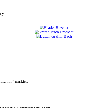
37
sind mit
*
markiert
n nächsten Kommentar speichern.