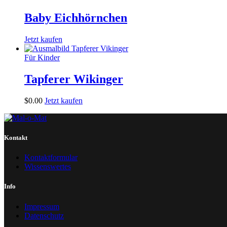
Baby Eichhörnchen
Jetzt kaufen
Für Kinder
Tapferer Wikinger
$
0
.
00
Jetzt kaufen
Kontakt
Kontaktformular
Wissenswertes
Info
Impressum
Datenschutz