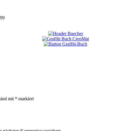
99
sind mit
*
markiert
n nächsten Kommentar speichern.