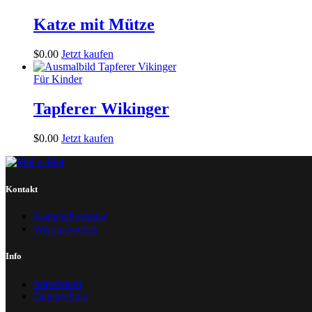
Katze mit Mütze
$
0
.
00
Jetzt kaufen
Für Kinder
Tapferer Wikinger
$
0
.
00
Jetzt kaufen
Kontakt
Kontaktformular
Wissenswertes
Info
Impressum
Datenschutz