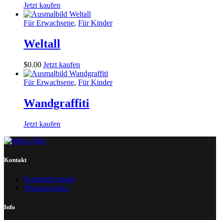
Jetzt kaufen
Für Erwachsene
,
Für Kinder
Weltall
$
0
.
00
Jetzt kaufen
Für Erwachsene
,
Für Kinder
Wandgraffiti
Jetzt kaufen
Kontakt
Kontaktformular
Wissenswertes
Info