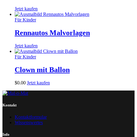
Jetzt kaufen
Für Kinder
Rennautos Malvorlagen
Jetzt kaufen
Für Kinder
Clown mit Ballon
$
0
.
00
Jetzt kaufen
Kontakt
Kontaktformular
Wissenswertes
Info