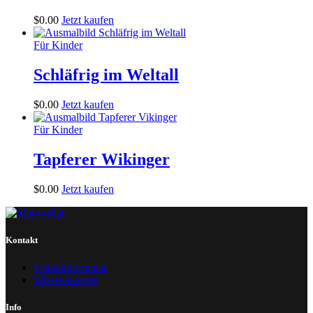
$
0
.
00
Jetzt kaufen
Für Kinder
Schläfrig im Weltall
$
0
.
00
Jetzt kaufen
Für Kinder
Tapferer Wikinger
$
0
.
00
Jetzt kaufen
Kontakt
Kontaktformular
Wissenswertes
Info