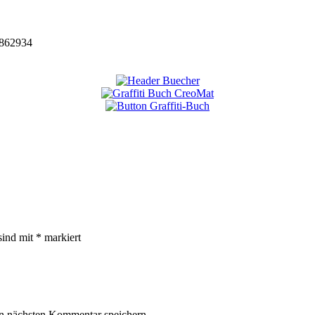
862934
sind mit
*
markiert
n nächsten Kommentar speichern.