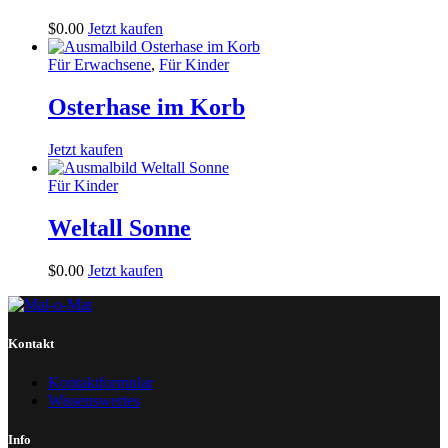
$
0
.
00
Jetzt kaufen
Für Erwachsene
,
Für Kinder
Osterhase im Korb
Jetzt kaufen
Für Kinder
Weltall Sonne
$
0
.
00
Jetzt kaufen
Kontakt
Kontaktformular
Wissenswertes
Info