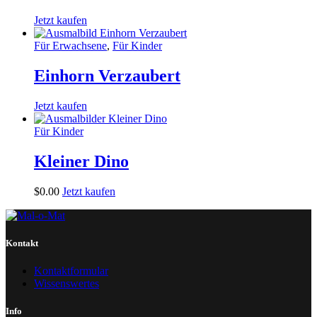
Jetzt kaufen
Für Erwachsene
,
Für Kinder
Einhorn Verzaubert
Jetzt kaufen
Für Kinder
Kleiner Dino
$
0
.
00
Jetzt kaufen
Kontakt
Kontaktformular
Wissenswertes
Info