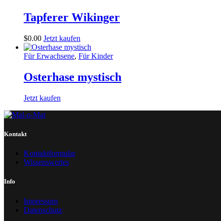
Tapferer Wikinger
$
0
.
00
Jetzt kaufen
Für Erwachsene
,
Für Kinder
Osterhase mystisch
Jetzt kaufen
Kontakt
Kontaktformular
Wissenswertes
Info
Impressum
Datenschutz