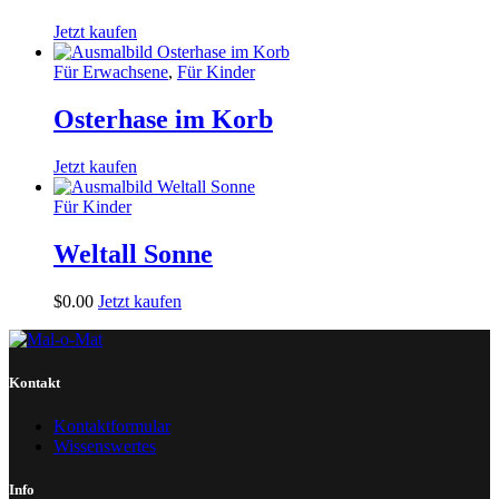
Jetzt kaufen
Für Erwachsene
,
Für Kinder
Osterhase im Korb
Jetzt kaufen
Für Kinder
Weltall Sonne
$
0
.
00
Jetzt kaufen
Kontakt
Kontaktformular
Wissenswertes
Info