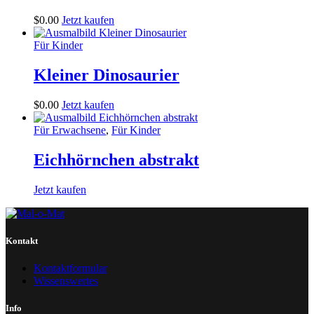
$
0
.
00
Jetzt kaufen
Für Kinder
Kleiner Dinosaurier
$
0
.
00
Jetzt kaufen
Für Erwachsene
,
Für Kinder
Eichhörnchen abstrakt
Jetzt kaufen
Kontakt
Kontaktformular
Wissenswertes
Info