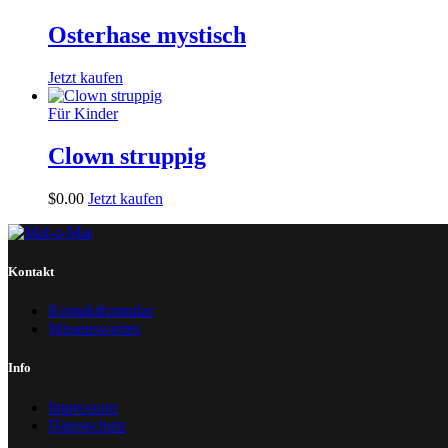
Osterhase mystisch
Jetzt kaufen
Für Kinder
Clown struppig
$
0
.
00
Jetzt kaufen
Kontakt
Kontaktformular
Wissenswertes
Info
Impressum
Datenschutz