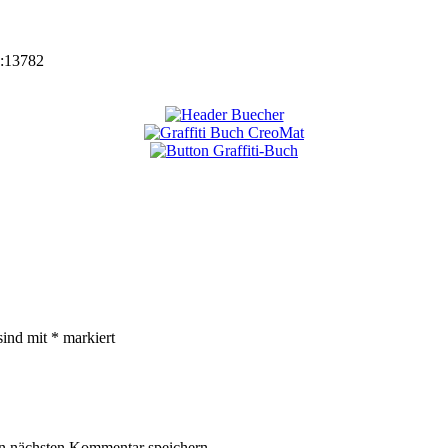
:
13782
sind mit
*
markiert
n nächsten Kommentar speichern.