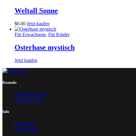
Weltall Sonne
$
0
.
00
Jetzt kaufen
Für Erwachsene
,
Für Kinder
Osterhase mystisch
Jetzt kaufen
Kontakt
Kontaktformular
Wissenswertes
Info
Impressum
Datenschutz