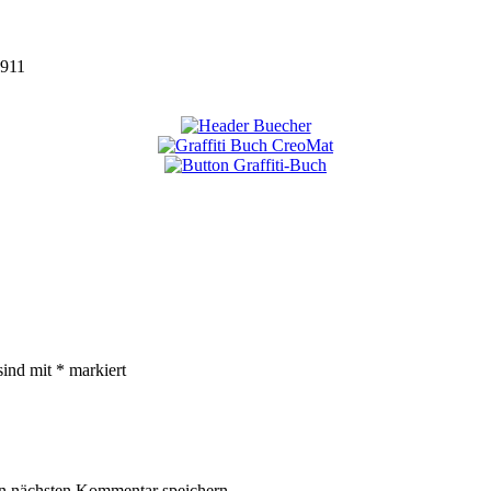
911
sind mit
*
markiert
n nächsten Kommentar speichern.