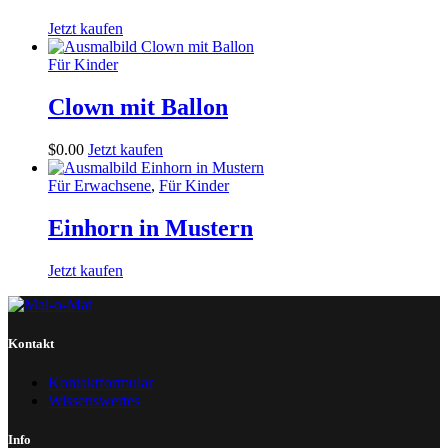
Jetzt kaufen
Für Kinder
Clown mit Ballon
$
0
.
00
Jetzt kaufen
Für Erwachsene
,
Für Kinder
Einhorn in Mustern
Jetzt kaufen
Kontakt
Kontaktformular
Wissenswertes
Info